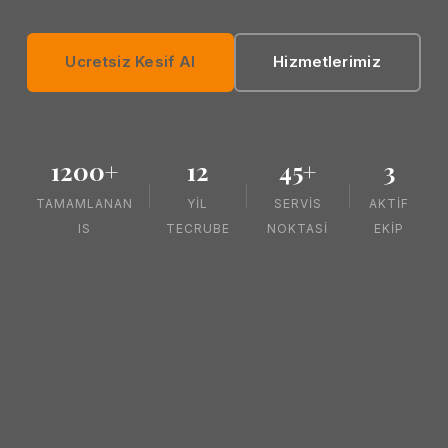
Ucretsiz Kesif Al
Hizmetlerimiz
1200+
12
45+
3
TAMAMLANAN
YIL
SERVIS
AKTIF
IS
TECRUBE
NOKTASI
EKIP