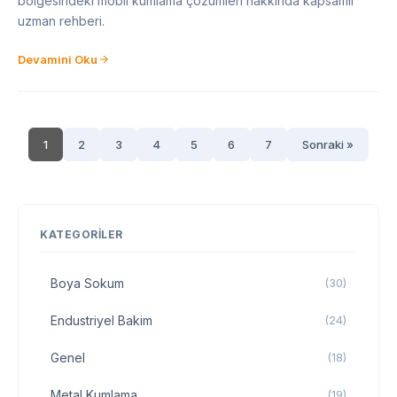
bölgesindeki mobil kumlama çözümleri hakkında kapsamlı
uzman rehberi.
Devamini Oku
1
2
3
4
5
6
7
Sonraki »
KATEGORILER
Boya Sokum
(30)
Endustriyel Bakim
(24)
Genel
(18)
Metal Kumlama
(19)