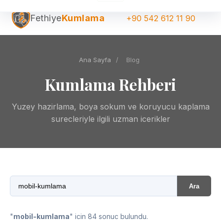
Fethiye
Kumlama
+90 542 612 11 90
Ana Sayfa
/
Blog
Kumlama Rehberi
Yuzey hazirlama, boya sokum ve koruyucu kaplama
surecleriyle ilgili uzman icerikler
Ara
"
mobil-kumlama
" icin 84 sonuc bulundu.