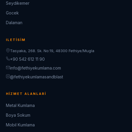
Seydikemer
Gocek
Dalaman
ILETISIM
Tasyaka, 268. Sk. No:19, 48300 Fethiye/Mugla
+90 542 612 11 90
info@fethiyekumlama.com
@fethiyekumlamasandblast
HIZMET ALANLARI
Metal Kumlama
Boya Sokum
Mobil Kumlama