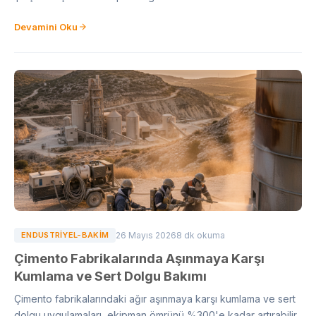
Devamini Oku
ENDUSTRIYEL-BAKIM
26 Mayıs 2026
8 dk okuma
Çimento Fabrikalarında Aşınmaya Karşı
Kumlama ve Sert Dolgu Bakımı
Çimento fabrikalarındaki ağır aşınmaya karşı kumlama ve sert
dolgu uygulamaları, ekipman ömrünü %300'e kadar artırabilir.