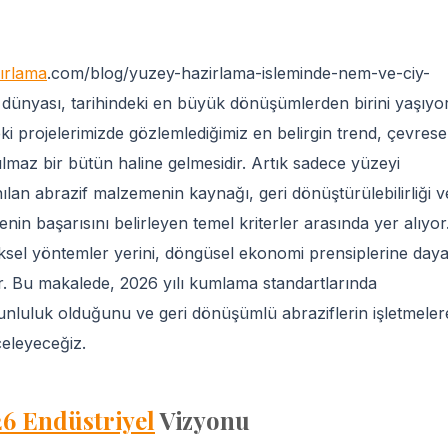
ırlama
.com/blog/yuzey-hazirlama-isleminde-nem-ve-ciy-
dünyası, tarihindeki en büyük dönüşümlerden birini yaşıyor
i projelerimizde gözlemlediğimiz en belirgin trend, çevrese
rılmaz bir bütün haline gelmesidir. Artık sadece yüzeyi
lan abrazif malzemenin kaynağı, geri dönüştürülebilirliği v
nin başarısını belirleyen temel kriterler arasında yer alıyor
ksel yöntemler yerini, döngüsel ekonomi prensiplerine daya
or. Bu makalede, 2026 yılı kumlama standartlarında
runluluk olduğunu ve geri dönüşümlü abraziflerin işletmeler
celeyeceğiz.
6 Endüstriyel
Vizyonu