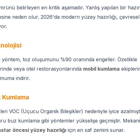
ünü belirleyen en kritik aşamadır. Yanlış yapılan bir hazırl
mesine neden olur. 2026'da modern yüzey hazırlığı, çevresel
yor.
olojisi
bu yöntem, toz oluşumunu %90 oranında engeller. Özellikle
erinde veya otel restorasyonlarında
mobil kumlama
ekipleri
muma indirir.
k Kumlama
leri VOC (Uçucu Organik Bileşikler) nedeniyle iyice azalmıştı
ru buz kumlama gibi yöntemler yükselişe geçmiştir. Mekan
astar öncesi yüzey hazırlığı
için en saf zemini sunar.