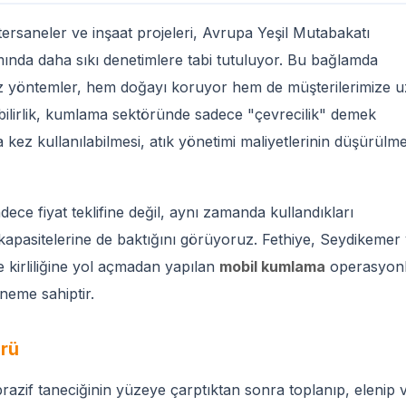
i, tersaneler ve inşaat projeleri, Avrupa Yeşil Mutabakatı
nda daha sıkı denetimlere tabi tutuluyor. Bu bağlamda
ız yöntemler, hem doğayı koruyor hem de müşterilerimize 
ilirlik, kumlama sektöründe sadece "çevrecilik" demek
kez kullanılabilmesi, atık yönetimi maliyetlerinin düşürülme
dece fiyat teklifine değil, aynı zamanda kullandıkları
kapasitelerine de baktığını görüyoruz. Fethiye, Seydikemer
e kirliliğine yol açmadan yapılan
mobil kumlama
operasyonl
neme sahiptir.
rü
zif taneciğinin yüzeye çarptıktan sonra toplanıp, elenip 