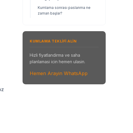
Kumlama sonrası paslanma ne
zaman başlar?
KUMLAMA TEKLIFI ALIN
Hizli fiyatlandirma ve saha
planlamasi icin hemen ulasin.
Hemen Arayin
WhatsApp
oz