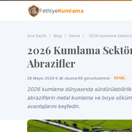
Fethiye
Kumlama
Ana Sayfa
/
Blog
/
Genel
/
2026 Kumlama Sektöründe
2026 Kumlama Sektör
Abrazifler
28 Mayıs 2026
9 dk okuma
68 goruntulenme
GENEL
2026 kumlama dünyasında sürdürülebilirlik 
abraziflerin metal kumlama ve boya söküm 
avantajlarını keşfedin.