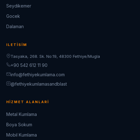
Seydikemer
Gocek
Dalaman
ILETISIM
Tasyaka, 268. Sk. No:19, 48300 Fethiye/Mugla
+90 542 612 11 90
info@fethiyekumlama.com
@fethiyekumlamasandblast
HIZMET ALANLARI
Metal Kumlama
Boya Sokum
Mobil Kumlama