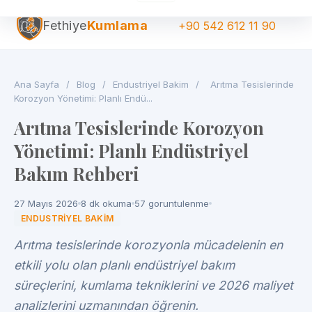
Fethiye
Kumlama
+90 542 612 11 90
Ana Sayfa
/
Blog
/
Endustriyel Bakim
/
Arıtma Tesislerinde
Korozyon Yönetimi: Planlı Endü...
Arıtma Tesislerinde Korozyon
Yönetimi: Planlı Endüstriyel
Bakım Rehberi
27 Mayıs 2026
8 dk okuma
57 goruntulenme
ENDUSTRIYEL BAKIM
Arıtma tesislerinde korozyonla mücadelenin en
etkili yolu olan planlı endüstriyel bakım
süreçlerini, kumlama tekniklerini ve 2026 maliyet
analizlerini uzmanından öğrenin.