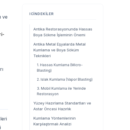
ICINDEKILER
ı ve
Antika Restorasyonunda Hassas
i-
Boya Sökme İşleminin Önemi
Antika Metal Eşyalarda Metal
Kumlama ve Boya Söküm
Teknikleri
1. Hassas Kumlama (Micro-
rı
Blasting)
2. Islak Kumlama (Vapor Blasting)
3. Mobil Kumlama ile Yerinde
Restorasyon
Yüzey Hazırlama Standartları ve
Astar Öncesi Hazırlık
leri
Kumlama Yöntemlerinin
Karşılaştırmalı Analizi
i