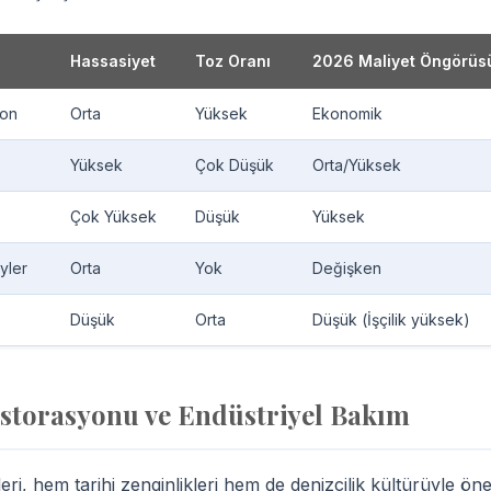
Hassasiyet
Toz Oranı
2026 Maliyet Öngörüs
yon
Orta
Yüksek
Ekonomik
Yüksek
Çok Düşük
Orta/Yüksek
Çok Yüksek
Düşük
Yüksek
eyler
Orta
Yok
Değişken
Düşük
Orta
Düşük (İşçilik yüksek)
estorasyonu ve Endüstriyel Bakım
i, hem tarihi zenginlikleri hem de denizcilik kültürüyle ön