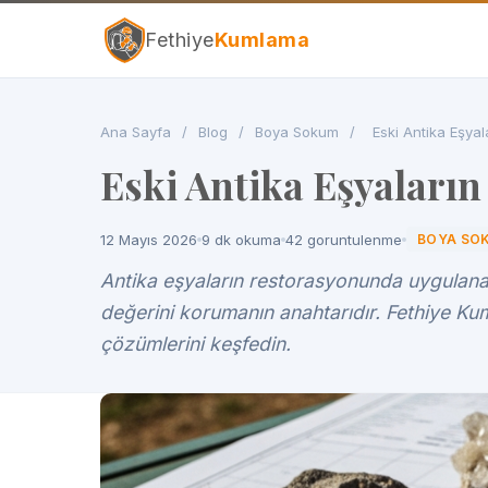
Fethiye
Kumlama
Ana Sayfa
/
Blog
/
Boya Sokum
/
Eski Antika Eşya
Eski Antika Eşyaları
12 Mayıs 2026
9 dk okuma
42 goruntulenme
BOYA SO
Antika eşyaların restorasyonunda uygulana
değerini korumanın anahtarıdır. Fethiye K
çözümlerini keşfedin.