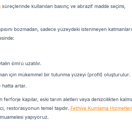
a
süreçlerinde kullanılan basınç ve abrazif madde seçimi,
ısını bozmadan, sadece yüzeydeki istenmeyen katmanları
esinde:
lin ömrü uzatılır.
n için mükemmel bir tutunma yüzeyi (profil) oluşturulur.
 hatta artar.
 ferforje kapılar, eski tarım aletleri veya denizcilikten kalm
i, restorasyonun temel taşıdır.
Fethiye Kumlama Hizmetler
i muamelesi yapıyoruz.