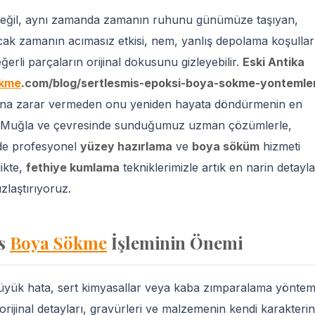
ı değil, aynı zamanda zamanın ruhunu günümüze taşıyan,
cak zamanın acımasız etkisi, nem, yanlış depolama koşullar
ğerli parçaların orijinal dokusunu gizleyebilir.
Eski Antika
ökme
.com/blog/sertlesmis-epoksi-boya-sokme-yontemler
ısına zarar vermeden onu yeniden hayata döndürmenin en
k, Muğla ve çevresinde sunduğumuz uzman çözümlerle,
yde profesyonel
yüzey hazırlama
ve
boya söküm
hizmeti
likte,
fethiye kumlama
tekniklerimizle artık en narin detayla
zlaştırıyoruz.
as
Boya Sökme
İşleminin Önemi
büyük hata, sert kimyasallar veya kaba zımparalama yöntem
orijinal detayları, gravürleri ve malzemenin kendi karakterin