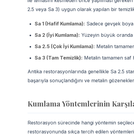
ile temasını kesmeden önce yapılması gereken 
2.5 veya Sa 3) uygun olarak yapılan bir temizli
Sa 1 (Hafif Kumlama):
Sadece gevşek boya v
Sa 2 (İyi Kumlama):
Yüzeyin büyük oranda te
Sa 2.5 (Çok İyi Kumlama):
Metalin tamamen 
Sa 3 (Tam Temizlik):
Metalin tamamen saf ha
Antika restorasyonlarında genellikle Sa 2.5 st
başarıyla sonuçlandığını ve metalin gözenekleri
Kumlama Yöntemlerinin Karşıla
Restorasyon sürecinde hangi yöntemin seçileceğ
restorasyonunda sıkça tercih edilen yöntemleri 