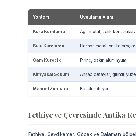
Yöntem
Uygulama Alanı
Kuru Kumlama
Ağır metal, çelik konstrüksi
Sulu Kumlama
Hassas metal, antika araçlar
Cam Kürecik
Pirinç, bakır, alüminyum
Kimyasal Söküm
Ahşap detaylar, girintili yüz
Manuel Zımpara
Küçük rötuşlar
Fethiye ve Çevresinde Antika R
Fethiye, Seydikemer, Göcek ve Dalaman bölgeler