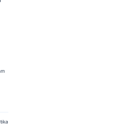
a
tam
tika