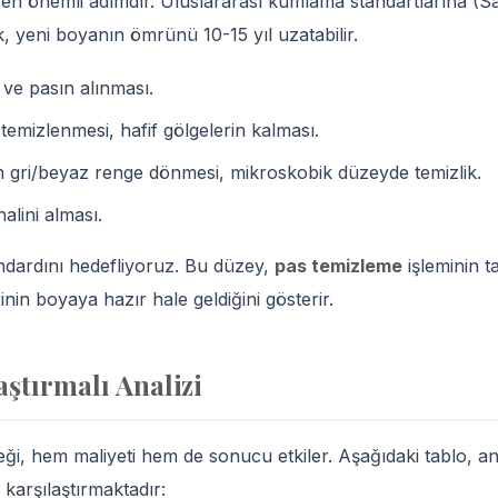
en önemli adımdır. Uluslararası kumlama standartlarına (S
k, yeni boyanın ömrünü 10-15 yıl uzatabilir.
e pasın alınması.
mizlenmesi, hafif gölgelerin kalması.
gri/beyaz renge dönmesi, mikroskobik düzeyde temizlik.
lini alması.
andardını hedefliyoruz. Bu düzey,
pas temizleme
işleminin 
nin boyaya hazır hale geldiğini gösterir.
ştırmalı Analizi
i, hem maliyeti hem de sonucu etkiler. Aşağıdaki tablo, an
karşılaştırmaktadır: