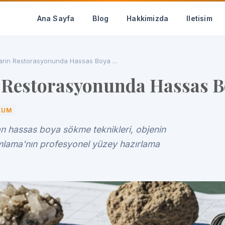
Ana Sayfa
Blog
Hakkimizda
Iletisim
ların Restorasyonunda Hassas Boya ...
n Restorasyonunda Hassas 
KUM
n hassas boya sökme teknikleri, objenin
umlama'nın profesyonel yüzey hazırlama