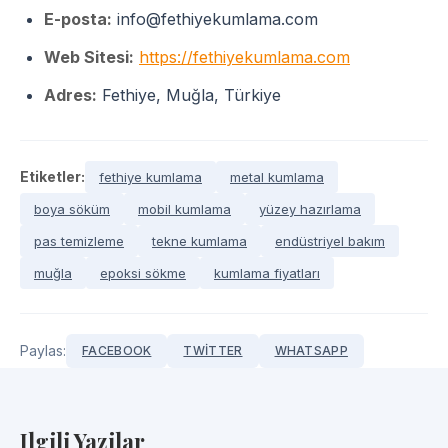
E-posta:
info@fethiyekumlama.com
Web Sitesi:
https://fethiyekumlama.com
Adres:
Fethiye, Muğla, Türkiye
Etiketler:
fethiye kumlama
metal kumlama
boya söküm
mobil kumlama
yüzey hazırlama
pas temizleme
tekne kumlama
endüstriyel bakım
muğla
epoksi sökme
kumlama fiyatları
Paylas:
FACEBOOK
TWITTER
WHATSAPP
Ilgili Yazilar