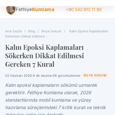
Fethiye
Kumlama
+90 542 612 11 90
Ana Sayfa
/
Blog
/
Boya Sokum
/
Kalın Epoksi Kaplamaları
Sökerken Dikkat Edilmesi ...
Kalın Epoksi Kaplamaları
Sökerken Dikkat Edilmesi
Gereken 7 Kural
02 Haziran 2026
9 dk okuma
58 goruntulenme
BOYA SOKUM
Kalın epoksi kaplamaların sökümü uzmanlık
gerektirir. Fethiye Kumlama olarak, 2026
standartlarında mobil kumlama ve yüzey
hazırlama süreçlerindeki 7 kritik kuralı ve teknik
detayları sizler için derledik.