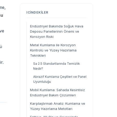
me,
ICINDEKILER
su
Endüstriyel Bakımda Soğuk Hava
 ve
Deposu Panellerinin Önemi ve
Korozyon Riski
Metal Kumlama ile Korozyon
nü
Kontrolü ve Yüzey Hazırlama
Teknikleri
r.
Sa 2.5 Standartlarında Temizlik
Nedir?
Abrazif Kumlama Çeşitleri ve Panel
Uyumluluğu
Mobil Kumlama: Sahada Kesintisiz
Endüstriyel Bakım Çözümleri
Karşılaştırmalı Analiz: Kumlama ve
Yüzey Hazırlama Metotları