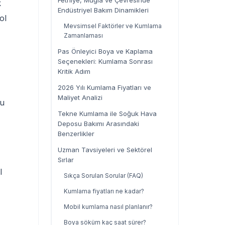
Fethiye, Muğla ve Çevresinde
k
Endüstriyel Bakım Dinamikleri
ol
Mevsimsel Faktörler ve Kumlama
Zamanlaması
Pas Önleyici Boya ve Kaplama
Seçenekleri: Kumlama Sonrası
Kritik Adım
2026 Yılı Kumlama Fiyatları ve
Maliyet Analizi
Bu
Tekne Kumlama ile Soğuk Hava
Deposu Bakımı Arasındaki
Benzerlikler
Uzman Tavsiyeleri ve Sektörel
Sırlar
l
Sıkça Sorulan Sorular (FAQ)
Kumlama fiyatları ne kadar?
Mobil kumlama nasıl planlanır?
Boya söküm kaç saat sürer?