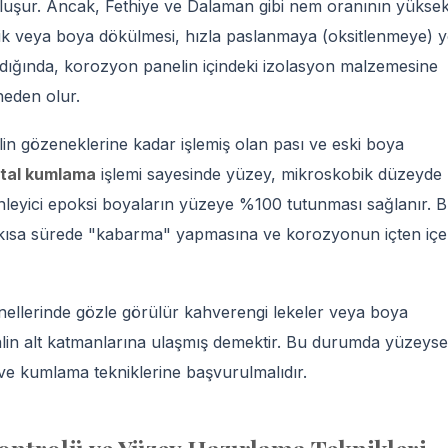
 oluşur. Ancak, Fethiye ve Dalaman gibi nem oranının yükse
zik veya boya dökülmesi, hızla paslanmaya (oksitlenmeye) y
dığında, korozyon panelin içindeki izolasyon malzemesine
 neden olur.
in gözeneklerine kadar işlemiş olan pası ve eski boya
tal kumlama
işlemi sayesinde yüzey, mikroskobik düzeyde
nleyici epoksi boyaların yüzeye %100 tutunması sağlanır. 
 kısa sürede "kabarma" yapmasına ve korozyonun içten içe
lerinde gözle görülür kahverengi lekeler veya boya
lin alt katmanlarına ulaşmış demektir. Bu durumda yüzeyse
e kumlama tekniklerine başvurulmalıdır.