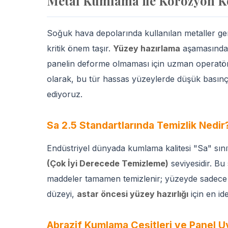
Metal Kumlama ile Korozyon Ko
Soğuk hava depolarında kullanılan metaller gene
kritik önem taşır.
Yüzey hazırlama
aşamasında k
panelin deforme olmaması için uzman operatörl
olarak, bu tür hassas yüzeylerde düşük basınç
ediyoruz.
Sa 2.5 Standartlarında Temizlik Nedir
Endüstriyel dünyada kumlama kalitesi "Sa" sınıfl
(Çok İyi Derecede Temizleme)
seviyesidir. Bu
maddeler tamamen temizlenir; yüzeyde sadece me
düzeyi,
astar öncesi yüzey hazırlığı
için en id
Abrazif Kumlama Çeşitleri ve Panel 