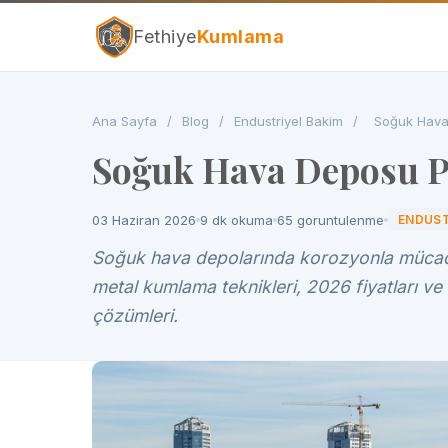
Fethiye
Kumlama
Ana Sayfa
/
Blog
/
Endustriyel Bakim
/
Soğuk Hava 
Soğuk Hava Deposu Pa
03 Haziran 2026
9 dk okuma
65 goruntulenme
ENDUST
Soğuk hava depolarında korozyonla mücade
metal kumlama teknikleri, 2026 fiyatları ve
çözümleri.