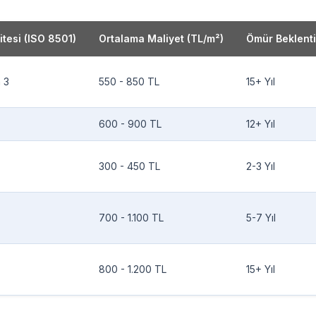
itesi (ISO 8501)
Ortalama Maliyet (TL/m²)
Ömür Beklenti
a 3
550 - 850 TL
15+ Yıl
600 - 900 TL
12+ Yıl
300 - 450 TL
2-3 Yıl
700 - 1.100 TL
5-7 Yıl
800 - 1.200 TL
15+ Yıl