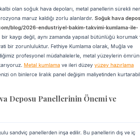
 kalbi olan soğuk hava depoları, metal panellerin sürekli ne
rozyona maruz kaldığı zorlu alanlardır.
Soğuk hava depo
com/blog/2026-endustriyel-bakim-takvimi-kumlama-ile-
k bir kaygı değil, aynı zamanda yapısal bütünlüğü korumak
ayati bir zorunluluktur. Fethiye Kumlama olarak, Muğla ve
irdiğimiz profesyonel müdahalelerle, metal yüzeylerin ömrü
ıkarıyoruz.
Metal kumlama
ve ileri düzey
yüzey hazırlama
nizi on binlerce liralık panel değişim maliyetinden kurtarabili
a Deposu Panellerinin Önemi ve
lu sandviç panellerden inşa edilir. Bu panellerin dış ve iç