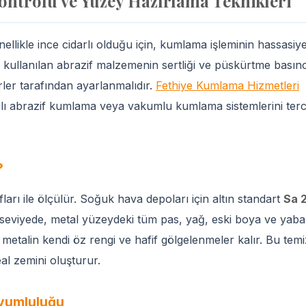
ntrolü ve Yüzey Hazırlama Teknikleri
llikle ince cidarlı olduğu için, kumlama işleminin hassasiye
ullanılan abrazif malzemenin sertliği ve püskürtme basınc
er tarafından ayarlanmalıdır.
Fethiye Kumlama Hizmetleri
lı abrazif kumlama veya vakumlu kumlama sistemlerini terc
?
arı ile ölçülür. Soğuk hava depoları için altın standart
Sa 
 seviyede, metal yüzeydeki tüm pas, yağ, eski boya ve yaba
talin kendi öz rengi ve hafif gölgelenmeler kalır. Bu temi
eal zemini oluşturur.
Uyumluluğu