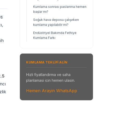
Kumlama sonrası paslanma hemen
başlar mı?
ti
Soğuk hava deposu çalışırken
ı,
kumlama yapılabilir mi?
Endüstriyel Bakımda Fethiye
Kumlama Farkı
ih
KUMLAMA TEKLIFI ALIN
Hizli fiyatlandirma ve saha
2.5
planlamasi icin hemen ulasin.
ncı
Hemen Arayin
WhatsApp
zlik