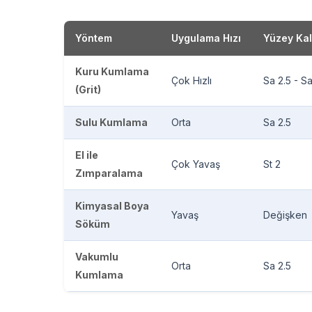
Yöntem
Uygulama Hızı
Yüzey Kal
Kuru Kumlama
Çok Hızlı
Sa 2.5 - S
(Grit)
Sulu Kumlama
Orta
Sa 2.5
El ile
Çok Yavaş
St 2
Zımparalama
Kimyasal Boya
Yavaş
Değişken
Söküm
Vakumlu
Orta
Sa 2.5
Kumlama