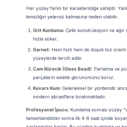
Her yüzey farklı bir karakteristiğe sahiptir. Yanl
temizliğin yetersiz kalmasına neden olabilir.
Grit Kumlama:
Çelik konstrüksiyon ve ağır sa
hızla söker.
Garnet:
Hem hızlı hem de düşük toz oranlı bi
yüzeylerde tercih edilir.
Cam Kürecik (Glass Bead):
Parlatma ve pür
parçaların estetik görünümünü korur.
Kuvars Kum:
Geleneksel bir yöntemdir anc
modern abrasiflere bırakmaktadır.
Profesyonel İpucu:
Kumlama sonrası yüzey "ak
tamamlandıktan sonra ilk 4-6 saat içinde boya
paslanmalar başlar. Bu yüzden kumlama ve boy