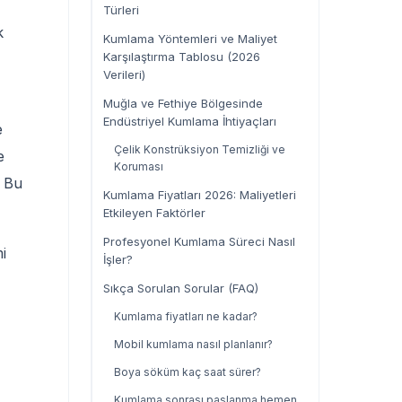
Türleri
k
Kumlama Yöntemleri ve Maliyet
Karşılaştırma Tablosu (2026
Verileri)
Muğla ve Fethiye Bölgesinde
Endüstriyel Kumlama İhtiyaçları
e
Çelik Konstrüksiyon Temizliği ve
e
Koruması
. Bu
Kumlama Fiyatları 2026: Maliyetleri
Etkileyen Faktörler
Profesyonel Kumlama Süreci Nasıl
i
İşler?
Sıkça Sorulan Sorular (FAQ)
Kumlama fiyatları ne kadar?
Mobil kumlama nasıl planlanır?
Boya söküm kaç saat sürer?
Kumlama sonrası paslanma hemen