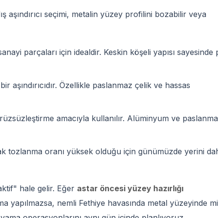
ış aşındırıcı seçimi, metalin yüzey profilini bozabilir veya
nayi parçaları için idealdir. Keskin köşeli yapısı sayesinde 
r aşındırıcıdır. Özellikle paslanmaz çelik ve hassas
üzsüzleştirme amacıyla kullanılır. Alüminyum ve paslanm
ak tozlanma oranı yüksek olduğu için günümüzde yerini da
tif" hale gelir. Eğer
astar öncesi yüzey hazırlığı
ma yapılmazsa, nemli Fethiye havasında metal yüzeyinde m
ama operasyonlarını aynı gün içinde planlıyoruz.