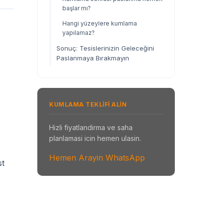
başlar mı?
Hangi yüzeylere kumlama
yapılamaz?
Sonuç: Tesislerinizin Geleceğini
Paslanmaya Bırakmayın
KUMLAMA TEKLIFI ALIN
Hizli fiyatlandirma ve saha
planlamasi icin hemen ulasin.
Hemen Arayin
WhatsApp
st