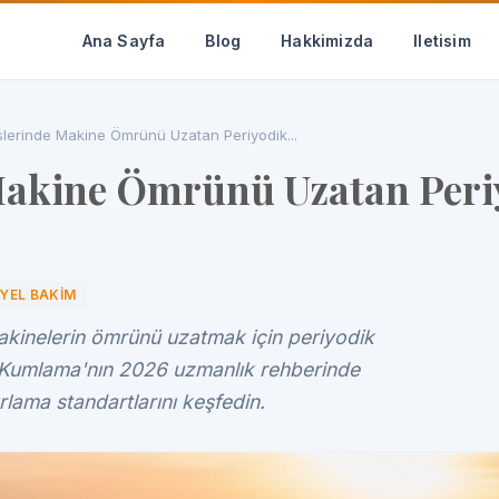
Ana Sayfa
Blog
Hakkimizda
Iletisim
slerinde Makine Ömrünü Uzatan Periyodik...
 Makine Ömrünü Uzatan Per
YEL BAKIM
makinelerin ömrünü uzatmak için periyodik
e Kumlama'nın 2026 uzmanlık rehberinde
ama standartlarını keşfedin.