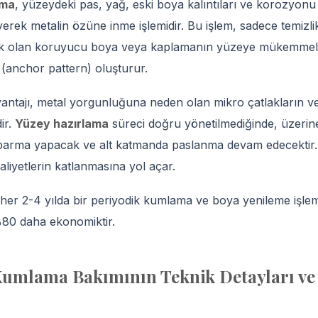
ama
, yüzeydeki pas, yağ, eski boya kalıntıları ve korozyonu
yerek metalin özüne inme işlemidir. Bu işlem, sadece temizli
ak olan koruyucu boya veya kaplamanın yüzeye mükemmel
 (anchor pattern) oluşturur.
vantajı, metal yorgunluğuna neden olan mikro çatlakların v
ir.
Yüzey hazırlama
süreci doğru yönetilmediğinde, üzerin
e kabarma yapacak ve alt katmanda paslanma devam edecektir
liyetlerin katlanmasına yol açar.
her 2-4 yılda bir periyodik kumlama ve boya yenileme işlem
%80 daha ekonomiktir.
 Kumlama Bakımının Teknik Detayları ve