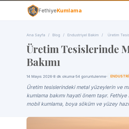
Fethiye
Kumlama
Ana Sayfa
/
Blog
/
Endustriyel Bakim
/
Üretim Tesi
Üretim Tesislerinde
Bakımı
14 Mayıs 2026
8 dk okuma
54 goruntulenme
ENDUSTRI
Üretim tesislerindeki metal yüzeylerin ve 
kumlama bakımı hayati önem taşır. Fethiy
mobil kumlama, boya söküm ve yüzey hazırl