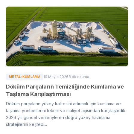
METAL-KUMLAMA
10 Mayıs 2026
8 dk okuma
Döküm Parçaların Temizliğinde Kumlama ve
Taşlama Karşılaştırması
Döküm parçaların yüzey kalitesini artırmak için kumlama ve
taşlama yöntemlerini teknik ve maliyet açısından karşılaştırdık.
2026 yılı güncel verileriyle en doğru yüzey hazırlama
stratejilerini keşfedi...