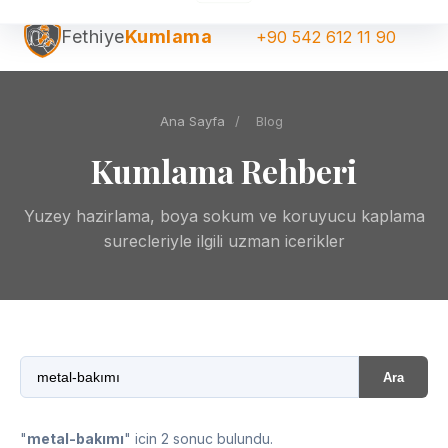
Fethiye
Kumlama
+90 542 612 11 90
Ana Sayfa
/
Blog
Kumlama Rehberi
Yuzey hazirlama, boya sokum ve koruyucu kaplama
surecleriyle ilgili uzman icerikler
Ara
"
metal-bakımı
" icin 2 sonuc bulundu.