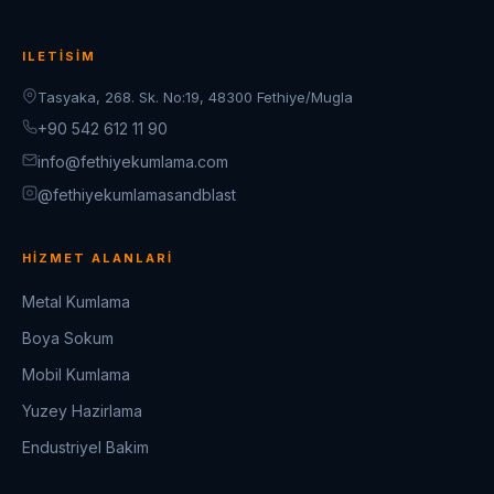
ILETISIM
Tasyaka, 268. Sk. No:19, 48300 Fethiye/Mugla
+90 542 612 11 90
info@fethiyekumlama.com
@fethiyekumlamasandblast
HIZMET ALANLARI
Metal Kumlama
Boya Sokum
Mobil Kumlama
Yuzey Hazirlama
Endustriyel Bakim