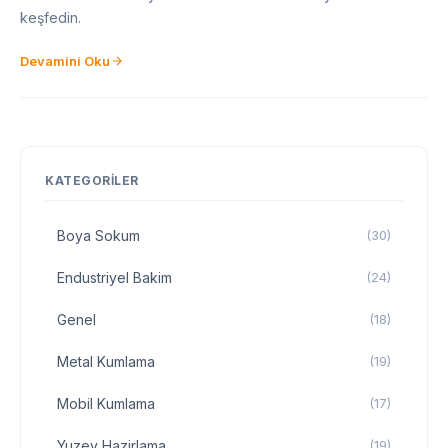
keşfedin.
Devamini Oku
KATEGORILER
Boya Sokum
(30)
Endustriyel Bakim
(24)
Genel
(18)
Metal Kumlama
(19)
Mobil Kumlama
(17)
Yuzey Hazirlama
(19)