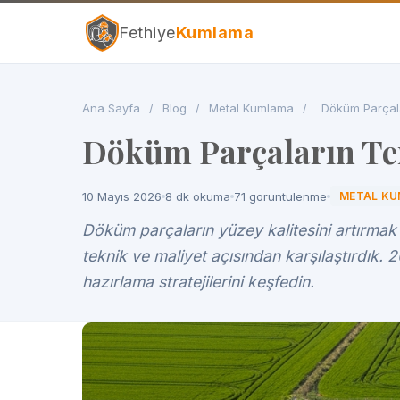
Fethiye
Kumlama
Ana Sayfa
/
Blog
/
Metal Kumlama
/
Döküm Parçala
Döküm Parçaların Te
10 Mayıs 2026
8 dk okuma
71 goruntulenme
METAL K
Döküm parçaların yüzey kalitesini artırmak
teknik ve maliyet açısından karşılaştırdık. 
hazırlama stratejilerini keşfedin.