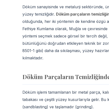
Döküm sanayisinde ve metalurji sektöründe, üreti
yüzey temizliğidir.
Döküm parçaların temizliğ
olduğunda, her iki yöntemin de kendine özgü av
Fethiye Kumlama olarak, Muğla ve çevresinde edi
yöntemi seçmek sadece görsel bir tercih deği
bütünlüğünü doğrudan etkileyen teknik bir zorun
8501-1 gibi) daha da sıkılaşması, yüzey hazırl
kılmaktadır.
Döküm Parçaların Temizliğind
Döküm işlemi tamamlanan bir metal parça, kalıpt
tabakası ve çeşitli yüzey kusurlarıyla gelir. Bu
(sandblasting) ve taşlamadır (grinding).