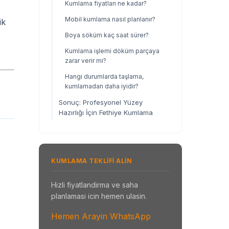
Kumlama fiyatları ne kadar?
Mobil kumlama nasıl planlanır?
ik
Boya söküm kaç saat sürer?
Kumlama işlemi döküm parçaya
zarar verir mi?
Hangi durumlarda taşlama,
kumlamadan daha iyidir?
Sonuç: Profesyonel Yüzey
Hazırlığı İçin Fethiye Kumlama
KUMLAMA TEKLIFI ALIN
Hizli fiyatlandirma ve saha
planlamasi icin hemen ulasin.
Hemen Arayin
WhatsApp