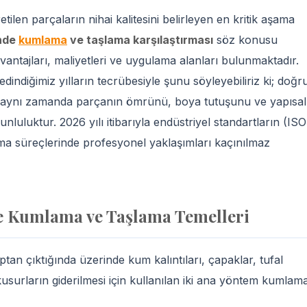
len parçaların nihai kalitesini belirleyen en kritik aşama
inde
kumlama
ve taşlama karşılaştırması
söz konusu
antajları, maliyetleri ve uygulama alanları bulunmaktadır.
ndiğimiz yılların tecrübesiyle şunu söyleyebiliriz ki; doğr
l, aynı zamanda parçanın ömrünü, boya tutuşunu ve yapısal
luluktur. 2026 yılı itibarıyla endüstriyel standartların (ISO
ama süreçlerinde profesyonel yaklaşımları kaçınılmaz
e Kumlama ve Taşlama Temelleri
an çıktığında üzerinde kum kalıntıları, çapaklar, tufal
 kusurların giderilmesi için kullanılan iki ana yöntem kumlam