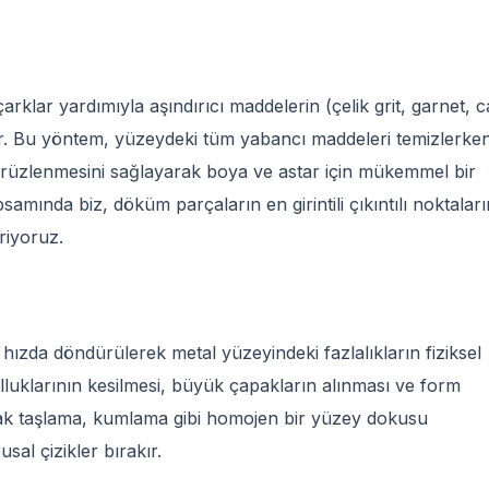
rklar yardımıyla aşındırıcı maddelerin (çelik grit, garnet, 
dir. Bu yöntem, yüzeydeki tüm yabancı maddeleri temizlerke
üzlenmesini sağlayarak boya ve astar için mükemmel bir
samında biz, döküm parçaların en girintili çıkıntılı noktalar
riyoruz.
 hızda döndürülerek metal yüzeyindeki fazlalıkların fiziksel
lluklarının kesilmesi, büyük çapakların alınması ve form
Ancak taşlama, kumlama gibi homojen bir yüzey dokusu
al çizikler bırakır.