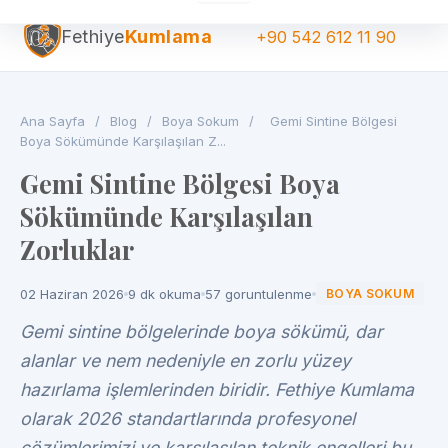
Fethiye
Kumlama
+90 542 612 11 90
Ana Sayfa
/
Blog
/
Boya Sokum
/
Gemi Sintine Bölgesi
Boya Sökümünde Karşılaşılan Z...
Gemi Sintine Bölgesi Boya
Sökümünde Karşılaşılan
Zorluklar
02 Haziran 2026
9 dk okuma
57 goruntulenme
BOYA SOKUM
Gemi sintine bölgelerinde boya sökümü, dar
alanlar ve nem nedeniyle en zorlu yüzey
hazırlama işlemlerinden biridir. Fethiye Kumlama
olarak 2026 standartlarında profesyonel
çözümlerimizi ve karşılaşılan teknik engelleri bu