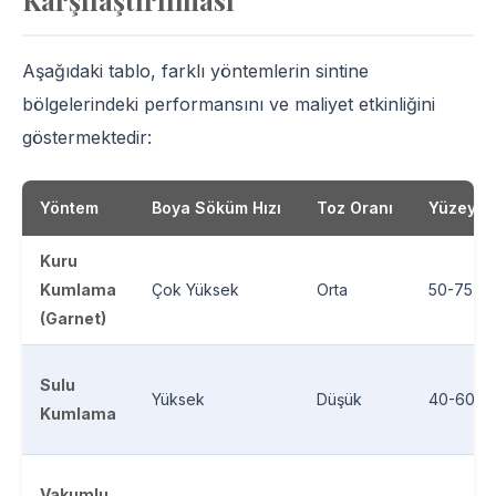
Karşılaştırılması
Aşağıdaki tablo, farklı yöntemlerin sintine
bölgelerindeki performansını ve maliyet etkinliğini
göstermektedir:
Yöntem
Boya Söküm Hızı
Toz Oranı
Yüzey Pr
Kuru
Kumlama
Çok Yüksek
Orta
50-75 µ
(Garnet)
Sulu
Yüksek
Düşük
40-60 µ
Kumlama
Vakumlu