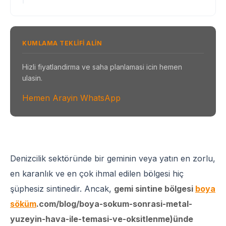
KUMLAMA TEKLIFI ALIN
Hizli fiyatlandirma ve saha planlamasi icin hemen
ulasin.
Hemen Arayin
WhatsApp
Denizcilik sektöründe bir geminin veya yatın en zorlu,
en karanlık ve en çok ihmal edilen bölgesi hiç
şüphesiz sintinedir. Ancak,
gemi sintine bölgesi
boya
söküm
.com/blog/boya-sokum-sonrasi-metal-
yuzeyin-hava-ile-temasi-ve-oksitlenme)ünde