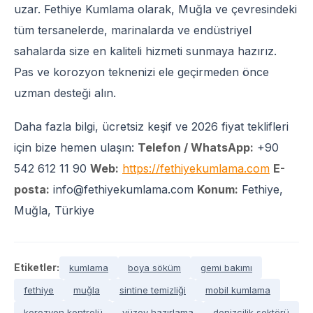
uzar. Fethiye Kumlama olarak, Muğla ve çevresindeki
tüm tersanelerde, marinalarda ve endüstriyel
sahalarda size en kaliteli hizmeti sunmaya hazırız.
Pas ve korozyon teknenizi ele geçirmeden önce
uzman desteği alın.
Daha fazla bilgi, ücretsiz keşif ve 2026 fiyat teklifleri
için bize hemen ulaşın:
Telefon / WhatsApp:
+90
542 612 11 90
Web:
https://fethiyekumlama.com
E-
posta:
info@fethiyekumlama.com
Konum:
Fethiye,
Muğla, Türkiye
Etiketler:
kumlama
boya söküm
gemi bakımı
fethiye
muğla
sintine temizliği
mobil kumlama
korozyon kontrolü
yüzey hazırlama
denizcilik sektörü