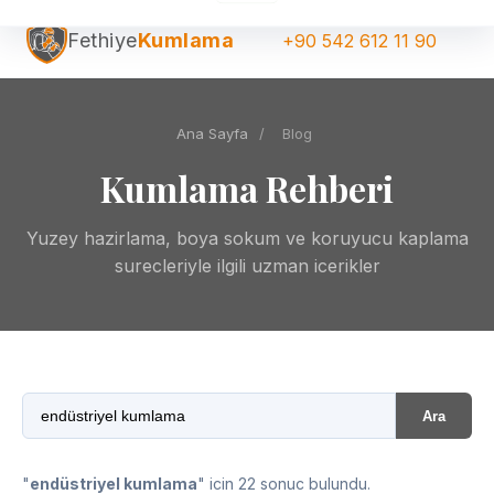
Fethiye
Kumlama
+90 542 612 11 90
Ana Sayfa
/
Blog
Kumlama Rehberi
Yuzey hazirlama, boya sokum ve koruyucu kaplama
surecleriyle ilgili uzman icerikler
Ara
"
endüstriyel kumlama
" icin 22 sonuc bulundu.