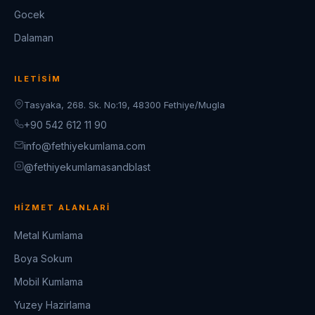
Gocek
Dalaman
ILETISIM
Tasyaka, 268. Sk. No:19, 48300 Fethiye/Mugla
+90 542 612 11 90
info@fethiyekumlama.com
@fethiyekumlamasandblast
HIZMET ALANLARI
Metal Kumlama
Boya Sokum
Mobil Kumlama
Yuzey Hazirlama