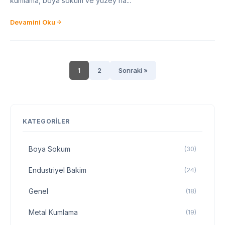
kumlama, boya söküm ve yüzey ha...
Devamini Oku
1
2
Sonraki »
KATEGORILER
Boya Sokum
(30)
Endustriyel Bakim
(24)
Genel
(18)
Metal Kumlama
(19)